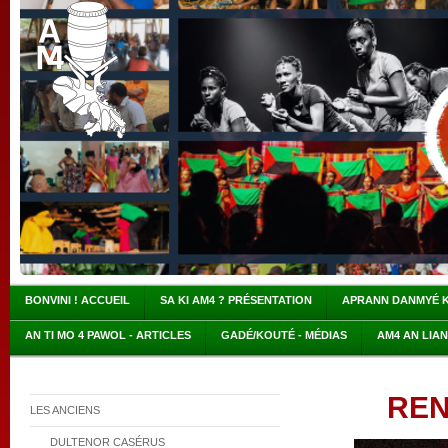
BONVINI ! ACCUEIL
SA KI AM4 ? PRÉSENTATION
APRANN DANMYÉ 
AN TI MO 4 PAWOL - ARTICLES
GADÉ/KOUTÉ - MÉDIAS
AM4 AN LIA
REN
LES ANCIENS
DULTENOR CASÉRUS