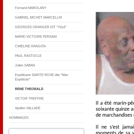
Fernand MAROLANY
GABRIEL MICHET MARCELLIN
GEORGES ORANGER DIT "Yéyé"
MARIE-VICTOIRE PERSANI
CIMELINE RANGON
PAUL RASTOCLE
Julien SABAN
Espélisane SAINTE-ROSE dite "Man
Espélizàn"
RENE THEOBALD
VICTOR TREFFRE
Il a été marin-pê
Apollon VALLADE
soixante quinze a
de marchandises e
HOMMAGES
Il ne s’est jama
moments de sa vi