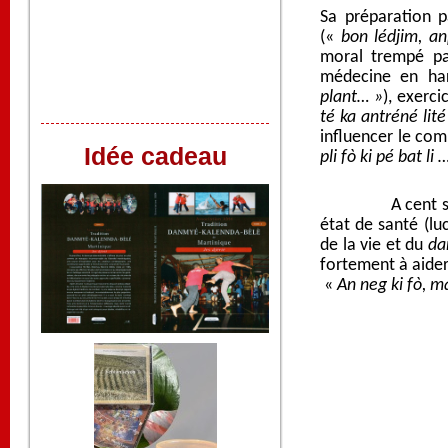
Sa préparation p
(«
bon
lédjim, a
moral trempé par
médecine en ha
plant… »
), exerc
té ka antréné lité
influencer le co
Idée cadeau
pli fò ki pé bat 
A cent sept an
état de santé (lu
de la vie et du
da
fortement à aider
«
An neg ki fò, 