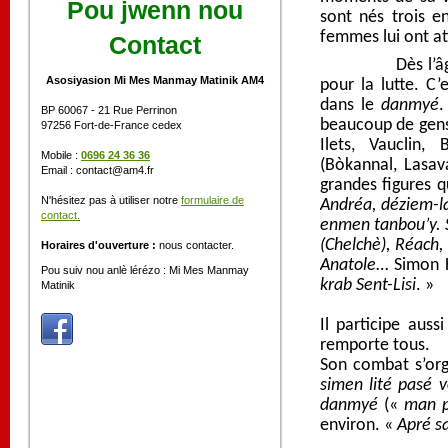
Pou jwenn nou
sont nés trois en
femmes lui ont a
Contact
Dès l’âge de hu
Asosiyasion Mi Mes Manmay Matinik AM4
pour la lutte. C
dans le
danmyé
.
BP 60067 - 21 Rue Perrinon
beaucoup de gen
97256 Fort-de-France cedex
Ilets, Vauclin, 
Mobile :
0696 24 36 36
(Bòkannal, Lasav
Email : contact@am4.fr
grandes figures q
N'hésitez pas à utiliser notre
formulaire de
Andréa, déziem-la
contact.
enmen tanbou’y. Sc
(Chelchè), Réach,
Horaires d'ouverture :
nous contacter.
Anatole
… Simon 
Pou suiv nou anlè lérézo : Mi Mes Manmay
krab Sent-Lisi
. »
Matinik
Il participe aus
remporte tous.
Son combat s’org
simen lité pasé 
danmyé
(«
man p
environ. «
Apré sa