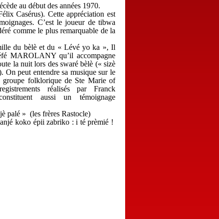
décède au début des années 1970.
lix Casérus). Cette appréciation est
émoignages. C’est le joueur de tibwa
déré comme le plus remarquable de la
lle du bèlè et du « Lévé yo ka », Il
e Féfé MAROLANY qu’il accompagne
oute la nuit lors des swaré bèlè (« sizè
. On peut entendre sa musique sur le
 groupe folklorique de Ste Marie of
egistrements réalisés par Franck
stituent aussi un témoignage
jè palé » (les frères Rastocle)
anjé koko épii zabriko : i té prèmié !