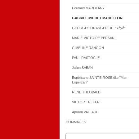
Fernand MAROLANY
GABRIEL MICHET MARCELLIN
GEORGES ORANGER DIT "Yéyé"
MARIE-VICTOIRE PERSANI
CIMELINE RANGON
PAUL RASTOCLE
Julien SABAN
Espélisane SAINTE-ROSE dite "Man
Espélizàn"
RENE THEOBALD
VICTOR TREFFRE
Apollon VALLADE
HOMMAGES