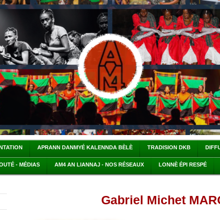
ENTATION
APRANN DANMYÉ KALENNDA BÈLÈ
TRADISION DKB
DIFF
OUTÉ - MÉDIAS
AM4 AN LIANNAJ - NOS RÉSEAUX
LONNÈ ÉPI RESPÉ
Gabriel Michet MA