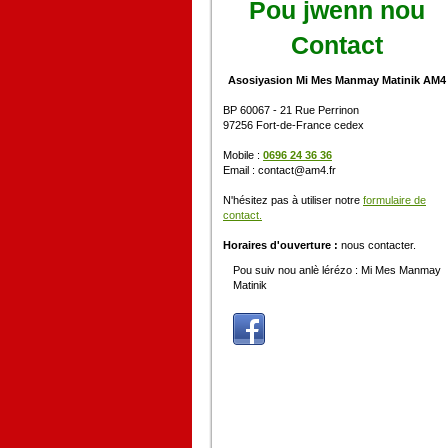
Pou jwenn nou
Contact
Asosiyasion Mi Mes Manmay Matinik AM4
BP 60067 - 21 Rue Perrinon
97256 Fort-de-France cedex
Mobile :
0696 24 36 36
Email : contact@am4.fr
N'hésitez pas à utiliser notre
formulaire de
contact.
Horaires d'ouverture :
nous contacter.
Pou suiv nou anlè lérézo : Mi Mes Manmay
Matinik