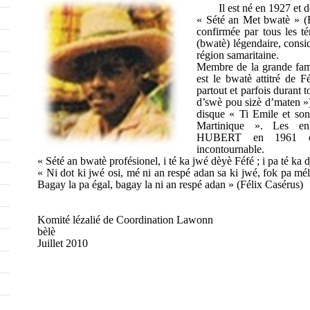
Il est né en 1927 et 
« Sété an Met bwatè » (Fé
confirmée par tous les t
(bwatè) légendaire, consi
région samaritaine.
Membre de la grande fami
est le bwatè attitré d
partout et parfois durant t
d’swè pou sizè d’maten »)
disque « Ti Emile et son
Martinique ». Les enr
HUBERT en 1961 con
incontournable.
« Sété an bwatè profésionel, i té ka jwé dèyè Féfé ; i pa té ka d
« Ni dot ki jwé osi, mé ni an respé adan sa ki jwé, fok pa mél
Bagay la pa égal, bagay la ni an respé adan » (Félix Casérus)
Komité lézalié de Coordination Lawonn
bèlè
Juillet 2010