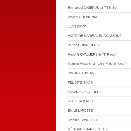
Emmanuel CASERUS dit "Ti Emile"
Vincent CHEVIGNAC
JEAN DIONY
VICTOIRE MARIE ACELIA CASERUS
Berthé GRIVALLIERS
Raoul GRIVALLIERS dit "Ti Raoul"
Mathieu Edward GRIVALLIERS dit "VAVA"
SIMON HAUSTAN
FELICITE ISMAIN
EDVARD LACORDELLE
FÉLIX CASÉRUS
EMILE LAPOSTE
Stéphen LAVIOLETTE
GÉNÉRIUS MARIE-SAINTE