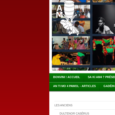
BONVINI ! ACCUEIL
SA KI AM4 ? PRÉS
AN TI MO 4 PAWOL - ARTICLES
GADÉ/K
LES ANCIENS
DULTENOR CASÉRUS