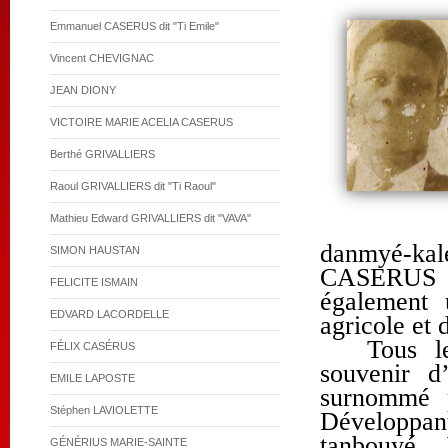
Emmanuel CASERUS dit "Ti Emile"
Vincent CHEVIGNAC
JEAN DIONY
VICTOIRE MARIE ACELIA CASERUS
Berthé GRIVALLIERS
Raoul GRIVALLIERS dit "Ti Raoul"
Mathieu Edward GRIVALLIERS dit "VAVA"
danmyé-kal
SIMON HAUSTAN
CASERUS e
FELICITE ISMAIN
également 
EDVARD LACORDELLE
agricole et 
Tous l
FÉLIX CASÉRUS
souvenir d
EMILE LAPOSTE
surnommé p
Stéphen LAVIOLETTE
Développa
tanbouyé
GÉNÉRIUS MARIE-SAINTE