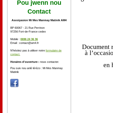
Pou jwenn nou
Contact
Asosiyasion Mi Mes Manmay Matinik AM4
BP 60067 - 21 Rue Perrinon
97256 Fort-de-France cedex
Mobile :
0696 24 36 36
Email : contact@am4.fr
Document ré
N'hésitez pas à utiliser notre
formulaire de
à l’occasi
contact.
Horaires d'ouverture :
nous contacter.
en 
Pou suiv nou anlè lérézo : Mi Mes Manmay
Matinik