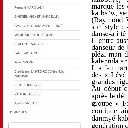
marque les e
Fernand MAROLANY
ka ba’w, sét
GABRIEL MICHET MARCELLIN
(Raymond V
son style :
GEORGES ORANGER DIT "Yéyé"
dansé-a i t
MARIE-VICTOIRE PERSANI
Il entre au
CIMELINE RANGON
danseur de 
plézi man d
PAUL RASTOCLE
kalennda an 
Julien SABAN
Il a fait pa
Espélisane SAINTE-ROSE dite "Man
des « Lévé 
Espélizàn"
grandes figu
RENE THEOBALD
Au début 
après le dé
VICTOR TREFFRE
groupe « Fo
Apollon VALLADE
continue ai
HOMMAGES
danmyé-kal
génération d