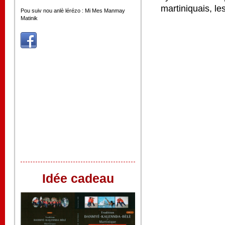
martiniquais, le
Pou suiv nou anlè lérézo : Mi Mes Manmay
Matinik
Idée cadeau