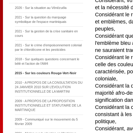
Considérant, vu l
et la nécessité d
2026 - Sur la situation au Vénézuéla
Considérant le 
2021 - Sur la question du marquage
et emblèmes, dans
symbolique de l’espace martiniquais
peuples,
2021 - Sur la gestion de la crise sanitaire en
Considérant que 
cours
l'emblème bleu 
2021 - Sur le crime d’empoisonnement colonial
ne sauraient trad
par le chlordécone et les pesticides
Considérant le r
2018 - Sur quelques questions concernant le
celle des couleu
bèlè et l’action de l’AM4
caractérisée, po
2015 - Sur les couleurs Rouge-Vert-Noir
coloniale,
2010 - A PROPOS DE LA CONSULTATION DU
Considérant la 
24 JANVIER 2010 SUR L’EVOLUTION
INSTITUTIONNELLE DE LA MARTINI
majorité afro-de
signification da
2009 - A PROPOS DE LA PROPOSITION
INSTITUTIONNELLE ET STATUTAIRE DE LA
Considérant la c
MARTINIQUE
consistant à les
2009 - Communiqué sur le mouvement du 5
politique,
février 2009
Considérant, ave