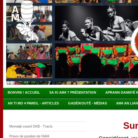
BONVINI ! ACCUEIL
SA KI AM4 ? PRÉSENTATION
APRANN DANMYÉ 
AN TI MO 4 PAWOL - ARTICLES
GADÉ/KOUTÉ - MÉDIAS
AM4 AN LIA
Sur
Momatjé swaré DKB - Tracts
Prises de position de l'AM4