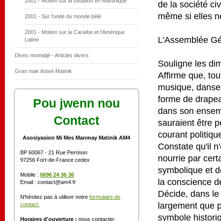
2001 - Motion sur la situation en Martinique
de la société ci
même si elles n
2001 - Sur l'unité du monde bèlè
2001 - Motion sur la Caraïbe et l'Amérique
L'Assemblée Gén
Latine
Dives momatjé - Articles divers
Souligne les dim
Gran mak listwè Matinik
Affirme que, to
musique, danse, 
forme de drapea
Pou jwenn nou
dans son ensemb
Contact
sauraient être p
courant politiqu
Asosiyasion Mi Mes Manmay Matinik AM4
Constate qu'il n
BP 60067 - 21 Rue Perrinon
nourrie par cert
97256 Fort-de-France cedex
symbolique et d
Mobile :
0696 24 36 36
la conscience de
Email : contact@am4.fr
Décide, dans le 
N'hésitez pas à utiliser notre
formulaire de
largement que p
contact.
symbole historiq
Horaires d'ouverture :
nous contacter.