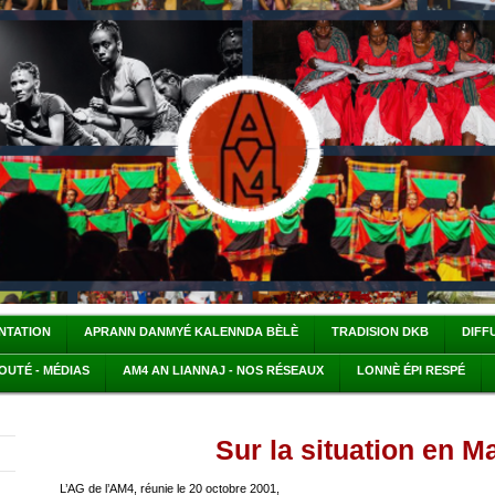
ENTATION
APRANN DANMYÉ KALENNDA BÈLÈ
TRADISION DKB
DIFF
OUTÉ - MÉDIAS
AM4 AN LIANNAJ - NOS RÉSEAUX
LONNÈ ÉPI RESPÉ
Sur la situation en M
L’AG de l’AM4, réunie le 20 octobre 2001,