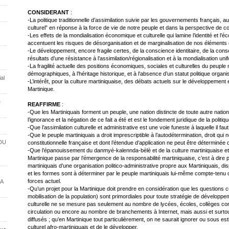
CONSIDERANT
:
-La politique traditionnelle d’assimilation suivie par les gouvernements français, a
culturel” en réponse à la force de vie de notre peuple et dans la perspective d
-Les effets de la mondialisation économique et culturelle qui lamine l’identité et l’
accentuent les risques de désorganisation et de marginalisation de nos éléments c
-Le développement, encore fragile certes, de la conscience identitaire, de la cons
résultats d’une résistance à l’assimilation/régionalisation et à la mondialisation uni
-La fragilité actuelle des positions économiques, sociales et culturelles du peuple 
démographiques, à l’héritage historique, et à l’absence d’un statut politique organi
al
-L’intérêt, pour la culture martiniquaise, des débats actuels sur le développement et
Martinique.
e
REAFFIRME
:
-Que les Martiniquais forment un peuple, une nation distincte de toute autre nation
l’ignorance et la négation de ce fait a été et est le fondement juridique de la politiqu
-Que l’assimilation culturelle et administrative est une voie funeste à laquelle il f
-Que le peuple martiniquais a droit imprescriptible à l’autodétermination, droit qui 
DU
constitutionnelle française et dont l’étendue d’application ne peut être déterminée
-Que l’épanouissement du danmyé-kalennda-bèlè et de la culture martiniquaise et
Martinique passe par l’émergence de la responsabilité martiniquaise, c’est à dire par 
martiniquais d’une organisation politico-administrative propre aux Martiniquais, di
et les formes sont à déterminer par le peuple martiniquais lui-même compte-tenu 
forces actuel.
A
-Qu’un projet pour la Martinique doit prendre en considération que les questions cu
mobilisation de la population) sont primordiales pour toute stratégie de développe
culturelle ne se mesure pas seulement au nombre de lycées, écoles, collèges con
circulation ou encore au nombre de branchements à Internet, mais aussi et sur
diffusés ; qu’en Martinique tout particulièrement, on ne saurait ignorer ou sous est
culturel afro-martiniquais et de le développer.