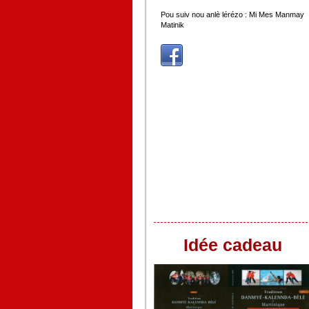
Pou suiv nou anlè lérézo : Mi Mes Manmay
Matinik
Idée cadeau