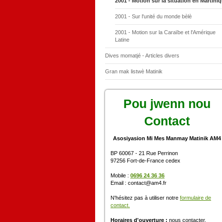
2001 - Motion sur la situation en Martini
2001 - Sur l'unité du monde bèlè
2001 - Motion sur la Caraïbe et l'Amérique
Latine
Dives momatjé - Articles divers
Gran mak listwè Matinik
Pou jwenn nou
Contact
Asosiyasion Mi Mes Manmay Matinik AM4
BP 60067 - 21 Rue Perrinon
97256 Fort-de-France cedex
Mobile :
0696 24 36 36
Email : contact@am4.fr
N'hésitez pas à utiliser notre
formulaire de
contact.
Horaires d'ouverture :
nous contacter.