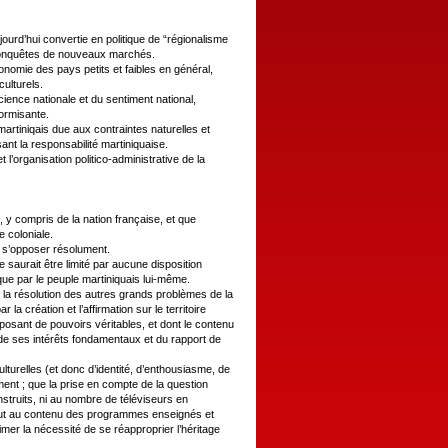
ujourd’hui convertie en politique de “régionalisme
e conquêtes de nouveaux marchés.
économie des pays petits et faibles en général,
ulturels.
cience nationale et du sentiment national,
formisante.
martiniqais due aux contraintes naturelles et
sant la responsabilité martiniquaise.
 l’organisation politico-administrative de la
, y compris de la nation française, et que
e coloniale.
aut s’opposer résolument.
ne saurait être limité par aucune disposition
 que par le peuple martiniquais lui-même.
 la résolution des autres grands problèmes de la
la création et l’affirmation sur le territoire
sposant de pouvoirs véritables, et dont le contenu
de ses intérêts fondamentaux et du rapport de
lturelles (et donc d’identité, d’enthousiasme, de
ment ; que la prise en compte de la question
struits, ni au nombre de téléviseurs en
tout au contenu des programmes enseignés et
imer la nécessité de se réapproprier l’héritage