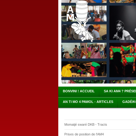
BONVINI ! ACCUEIL
SA KI AM4 ? PRÉS
AN TI MO 4 PAWOL - ARTICLES
GADÉ/K
Momatjé swaré DKB - Tracts
Prises de position de l'AM4