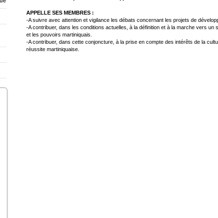
que
APPELLE SES MEMBRES :
-A suivre avec attention et vigilance les débats concernant les projets de développe
-A contribuer, dans les conditions actuelles, à la définition et à la marche vers un
et les pouvoirs martiniquais.
-A contribuer, dans cette conjoncture, à la prise en compte des intérêts de la cult
réussite martiniquaise.