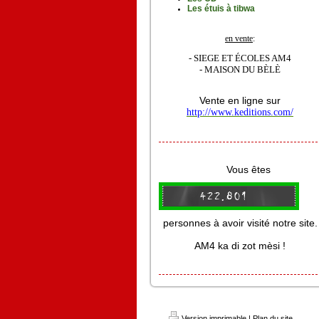
Les étuis à tibwa
en vente
:
- SIEGE ET ÉCOLES AM4
- MAISON DU BÈLÈ
Vente en ligne sur
http://www.keditions.com/
Vous êtes
personnes à avoir visité notre site.
AM4 ka di zot mèsi !
Version imprimable
|
Plan du site