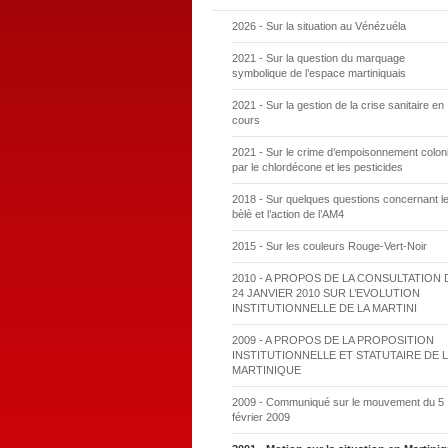
2026 - Sur la situation au Vénézuéla
2021 - Sur la question du marquage
symbolique de l’espace martiniquais
2021 - Sur la gestion de la crise sanitaire en
cours
2021 - Sur le crime d’empoisonnement coloni
par le chlordécone et les pesticides
2018 - Sur quelques questions concernant l
bèlè et l’action de l’AM4
2015 - Sur les couleurs Rouge-Vert-Noir
2010 - A PROPOS DE LA CONSULTATION 
24 JANVIER 2010 SUR L’EVOLUTION
INSTITUTIONNELLE DE LA MARTINI
2009 - A PROPOS DE LA PROPOSITION
INSTITUTIONNELLE ET STATUTAIRE DE L
MARTINIQUE
2009 - Communiqué sur le mouvement du 5
février 2009