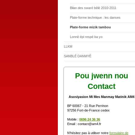
Bilan des swaré bèlè 2010-2011
Plate-forme technique : les danses
Plate-forme mizik tambou
Lonnè épi respé ba yo
LLKM
SANBLÉ DANMYÉ
Pou jwenn nou
Contact
Asosiyasion Mi Mes Manmay Matinik AM4
BP 60067 - 21 Rue Perrinon
97256 Fort-de-France cedex
Mobile :
0696 24 36 36
Email : contact@am4.fr
N'hésitez pas à utiliser notre
formulaire de