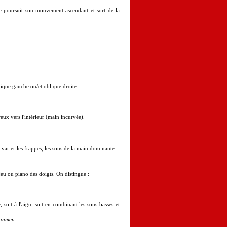
le poursuit son mouvement ascendant et sort de la
lique gauche ou/et oblique droite.
eux vers l'intérieur (main incurvée).
varier les frappes, les sons de la main dominante.
 jeu ou piano des doigts. On distingue :
soit à l'aigu, soit en combinant les sons basses et
lanmen
.