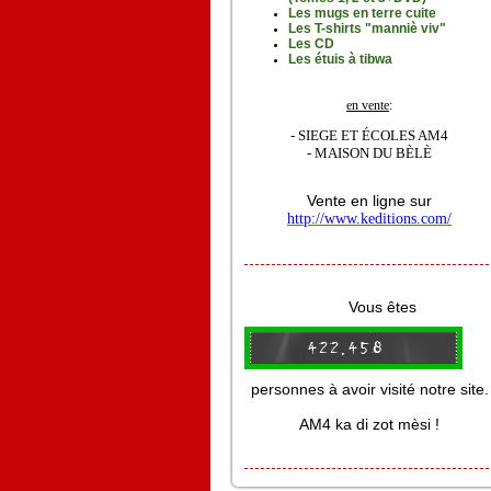
Les mugs en terre cuite
Les T-shirts "manniè viv"
Les CD
Les étuis à tibwa
en vente
:
- SIEGE ET ÉCOLES AM4
- MAISON DU BÈLÈ
Vente en ligne sur
http://www.keditions.com/
Vous êtes
personnes à avoir visité notre site.
AM4 ka di zot mèsi !