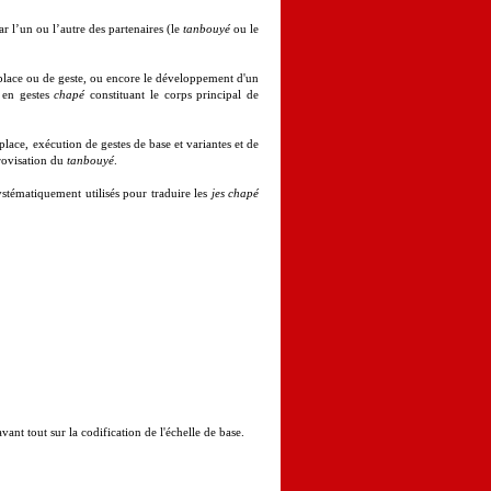
ar l’un ou l’autre des partenaires (le
tanbouyé
ou le
 place ou de geste, ou encore le développement d'un
 en gestes
chapé
constituant le corps principal de
lace, exécution de gestes de base et variantes et de
mprovisation du
tanbouyé
.
ystématiquement utilisés pour traduire les
jes chapé
avant tout sur la codification de l'échelle de base.