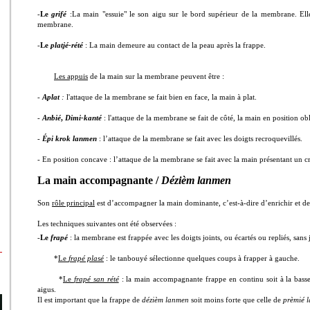
-
Le
grifé
:
La main "essuie" le son aigu sur le bord supérieur de la membrane. El
membrane.
-
Le
platjé-rété
: La main demeure au contact de la peau après la frappe.
Les appuis
de la main sur la membrane peuvent être :
-
Aplat
:
l'attaque de la membrane se fait bien en face, la main à plat.
-
Anbié
,
Dimi-kanté
: l'attaque de la membrane se fait de côté, la main en position ob
-
Épi krok lanmen
: l’attaque de la membrane se fait avec les doigts recroquevillés.
- En position concave : l’attaque de la membrane se fait avec la main présentant un cr
La main accompagnante /
Dézièm lanmen
Son
rôle principal
est d’accompagner la main dominante, c’est-à-dire d’enrichir et de 
Les techniques suivantes ont été observées :
-
Le
frapé
: la membrane est frappée avec les doigts joints, ou écartés ou repliés, sans
*
Le
frapé plasé
: le tanbouyé sélectionne quelques coups à frapper à gauche.
*
Le
frapé san rété
: la main accompagnante frappe en continu soit à la basse, 
aigus.
Il est important que la frappe de
dézièm lanmen
soit moins forte que celle de
prèmié 