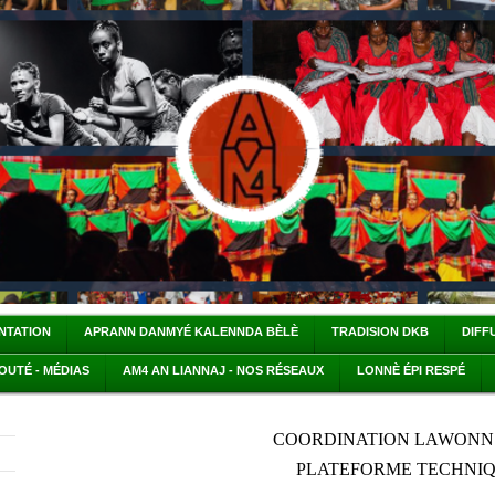
ENTATION
APRANN DANMYÉ KALENNDA BÈLÈ
TRADISION DKB
DIFF
OUTÉ - MÉDIAS
AM4 AN LIANNAJ - NOS RÉSEAUX
LONNÈ ÉPI RESPÉ
COORDINATION LAWONN
PLATEFORME TECHNI