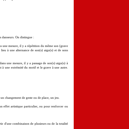
es danseurs. On distingue :
ans une mesure, il y a répétition du même son (grave
lieu à une alternance de son(s) aigu(s) et de sons
dans une mesure, il y a passage de son(s) aigu(s) à
ant à une extrémité du motif et le grave à une autre.
 un changement de geste ou de place, un jeu.
n effet artistique particulier, ou pour renforcer ou
rtir d'une combinaison de plusieurs ou de la totalité