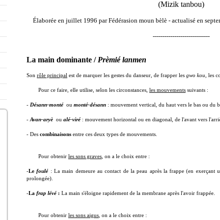
(Mizik tanbou)
Élaborée en juillet 1996 par Fédérasion moun bèlè - actualisé en sep
-----------------------------
La main dominante /
Prèmié lanmen
Son
rôle principal
est de marquer les gestes du danseur, de frapper les
gwo kou
, les 
Pour ce faire, elle utilise, selon les circonstances,
les mouvements
suivants :
-
Désann-monté
ou
monté-désann
: mouvement vertical, du haut vers le bas ou du ba
-
Avan-aryè
ou
alé-viré
: mouvement horizontal ou en diagonal, de l'avant vers l'arriè
- Des
combinaisons
entre ces deux types de mouvements.
Pour obtenir
les sons graves
, on a le choix entre :
-
Le
foulé
: La main demeure au contact de la peau après la frappe (en exerçant u
prolongée).
-
La
frap lévé
:
La main s'éloigne rapidement de la membrane après l'avoir frappée.
Pour obtenir
les sons aigus
, on a le choix entre :