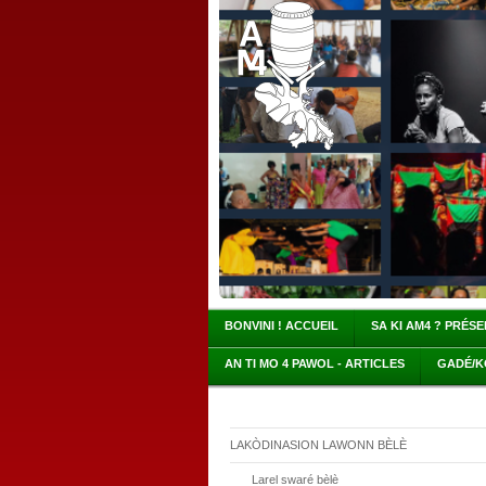
BONVINI ! ACCUEIL
SA KI AM4 ? PRÉS
AN TI MO 4 PAWOL - ARTICLES
GADÉ/K
LAKÒDINASION LAWONN BÈLÈ
Larel swaré bèlè