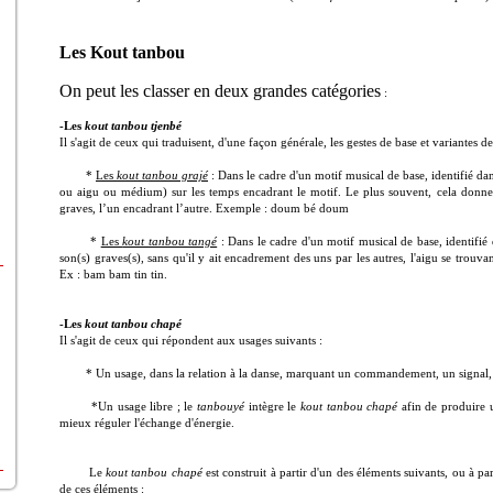
Les Kout tanbou
On peut les classer en deux grandes catégories
:
-Les
kout tanbou tjenbé
Il s'agit de ceux qui traduisent, d'une façon générale, les gestes de base et variantes d
*
Les
kout tanbou grajé
: Dans le cadre d'un motif musical de base, identifié d
ou aigu ou médium) sur les temps encadrant le motif. Le plus souvent, cela donne 
graves, l’un encadrant l’autre. Exemple : doum bé doum
*
Les
kout tanbou tangé
: Dans le cadre d'un motif musical de base, identifié 
son(s) graves(s), sans qu'il y ait encadrement des uns par les autres, l'aigu se trouv
Ex : bam bam tin tin.
-Les
kout tanbou chapé
Il s'agit de ceux qui répondent aux usages suivants :
* Un usage, dans la relation à la danse, marquant un commandement, un signal,
*Un usage libre ; le
tanbouyé
intègre le
kout tanbou chapé
afin de produire u
mieux réguler l'échange d'énergie.
Le
kout tanbou chapé
est construit à partir d'un des éléments suivants, ou à pa
de ces éléments :