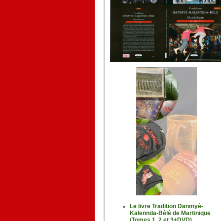
Le livre Tradition Danmyé-
Kalennda-Bèlè de Martinique
(Tomes 1, 2 et 3+DVD)