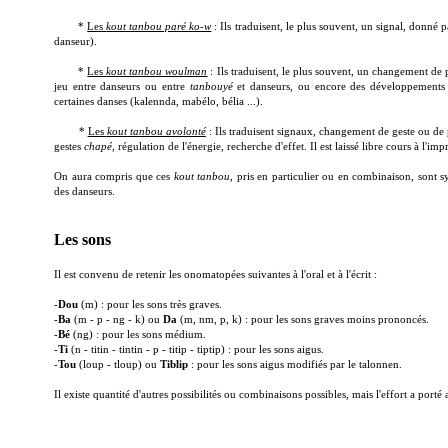
*
Les
kout tanbou paré ko-w
: Ils traduisent, le plus souvent, un signal, donné p
danseur).
*
Les
kout tanbou woulman
: Ils traduisent, le plus souvent, un changement de
jeu entre danseurs ou entre
tanbouyé
et danseurs, ou encore des développements
certaines danses (kalennda, mabélo, bélia ...).
*
Les
kout tanbou avolonté
: Ils traduisent signaux, changement de geste ou de p
gestes
chapé
, régulation de l'énergie, recherche d'effet. Il est laissé libre cours à l'i
On aura compris que ces
kout tanbou
, pris en particulier ou en combinaison, sont s
des danseurs.
Les sons
Il est convenu de retenir les onomatopées suivantes à l'oral et à l'écrit :
-
Dou
(m) : pour les sons très graves.
-
Ba
(m - p - ng - k) ou
Da
(m, nm, p, k) : pour les sons graves moins prononcés.
-
Bé
(ng) : pour les sons médium.
-
Ti
(n - titin - tintin - p - titip - tiptip) : pour les sons aigus.
-
Tou
(loup - tloup) ou
Tiblip
: pour les sons aigus modifiés par le talonnen.
Il existe quantité d'autres possibilités ou combinaisons possibles, mais l'effort a porté 