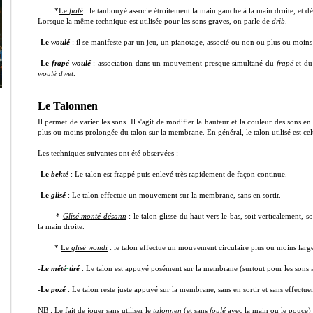
*
Le
fiolé
: le tanbouyé associe étroitement la main gauche à la main droite, et dé
Lorsque la même technique est utilisée pour les sons graves, on parle de
drib
.
-
Le
woulé
: il se manifeste par un jeu, un pianotage, associé ou non ou plus ou moins
-
Le
frapé
-
woulé
: association dans un mouvement presque simultané du
frapé
et d
woulé dwet
.
Le Talonnen
Il permet de varier les sons. Il s'agit de modifier la hauteur et la couleur des sons 
plus ou moins prolongée du talon sur la membrane. En général, le talon utilisé est ce
Les techniques suivantes ont été observées :
-
Le
bekté
: Le talon est frappé puis enlevé très rapidement de façon continue.
-
Le
glisé
: Le talon effectue un mouvement sur la membrane, sans en sortir.
*
Glisé monté-désann
: le talon glisse du haut vers le bas, soit verticalement,
la main droite.
*
Le
glisé wondi
: le talon effectue un mouvement circulaire plus ou moins large
-
Le mété
-
tiré
: Le talon est appuyé posément sur la membrane (surtout pour les sons ai
-
Le
pozé
: Le talon reste juste appuyé sur la membrane, sans en sortir et sans effect
NB : Le fait de jouer sans utiliser le
talonnen
(et sans
foulé
avec la main ou le pouce) 