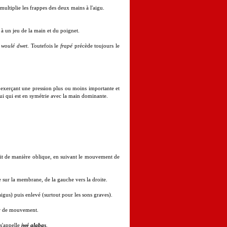
multiplie les frappes des deux mains à l'aigu.
 à un jeu de la main et du poignet.
u
woulé dwet
. Toutefois le
frapé
précède toujours le
en exerçant une pression plus ou moins importante et
lui qui est en symétrie avec la main dominante.
 soit de manière oblique, en suivant le mouvement de
 sur la membrane, de la gauche vers la droite.
gus) puis enlevé (surtout pour les sons graves).
uer de mouvement.
s'appelle
jwé alabas
.