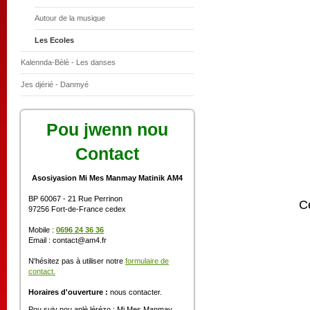
Autour de la musique
Les Ecoles
Kalennda-Bèlè - Les danses
Jes djérié - Danmyé
Pou jwenn nou
Contact
Asosiyasion Mi Mes Manmay Matinik AM4
BP 60067 - 21 Rue Perrinon
Ce
97256 Fort-de-France cedex
Mobile :
0696 24 36 36
Email : contact@am4.fr
N'hésitez pas à utiliser notre
formulaire de
contact.
Horaires d'ouverture :
nous contacter.
Pou suiv nou anlè lérézo : Mi Mes Manmay