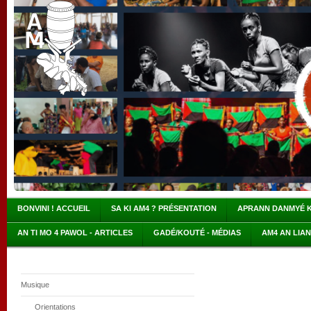
BONVINI ! ACCUEIL
SA KI AM4 ? PRÉSENTATION
APRANN DANMYÉ 
AN TI MO 4 PAWOL - ARTICLES
GADÉ/KOUTÉ - MÉDIAS
AM4 AN LIA
Musique
Orientations