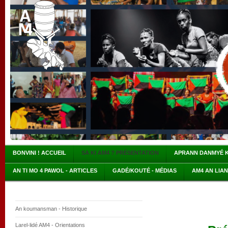
BONVINI ! ACCUEIL
SA KI AM4 ? PRÉSENTATION
APRANN DANMYÉ 
AN TI MO 4 PAWOL - ARTICLES
GADÉ/KOUTÉ - MÉDIAS
AM4 AN LIA
An koumansman - Historique
Larel-lidé AM4 - Orientations