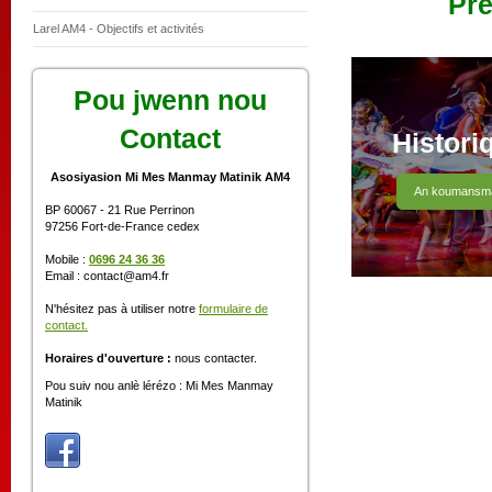
Pré
Larel AM4 - Objectifs et activités
Pou jwenn nou
Contact
Histori
Asosiyasion Mi Mes Manmay Matinik AM4
An koumansm
BP 60067 - 21 Rue Perrinon
97256 Fort-de-France cedex
Mobile :
0696 24 36 36
Email : contact@am4.fr
N'hésitez pas à utiliser notre
formulaire de
contact.
Horaires d'ouverture :
nous contacter.
Pou suiv nou anlè lérézo : Mi Mes Manmay
Matinik