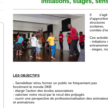
Initiations, stages, sens
Il s'agit
d'appronfo
structure
scolaires,
comités d'en
Ces activit
- initiation
entrainemen
- stages, m
LES OBJECTIFS
- Sensibiliser et/ou former un public ne fréquentant pas
forcément le monde DKB
- élargir l'action des écoles associatives
- valoriser notre recul par le recul des préjugés
- ouvrir une perspective de professionnalisation des animateu
et animatrices