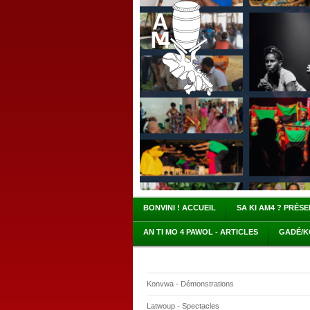
BONVINI ! ACCUEIL
SA KI AM4 ? PRÉS
AN TI MO 4 PAWOL - ARTICLES
GADÉ/K
Konvwa - Démonstrations
Latwoup - Spectacles