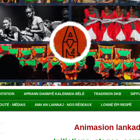
ENTATION
APRANN DANMYÉ KALENNDA BÈLÈ
TRADISION DKB
DIFF
OUTÉ - MÉDIAS
AM4 AN LIANNAJ - NOS RÉSEAUX
LONNÈ ÉPI RESPÉ
Animasion lanka