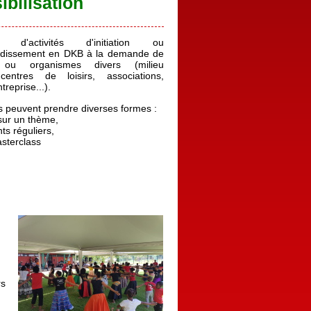
ibilisation
 d'activités d'initiation ou
ndissement en DKB à la demande de
s ou organismes divers (milieu
 centres de loisirs, associations,
treprise...).
és peuvent prendre diverses formes :
s sur un thème,
ts réguliers,
asterclass
rs