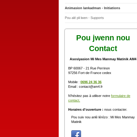
Animasion lankadman - Initiations
Pou alé pli lwen - Supports
Pou jwenn nou
Contact
Asosiyasion Mi Mes Manmay Matinik AM4
BP 60067 - 21 Rue Perrinon
97256 Fort-de-France cedex
Mobile :
0696 24 36 36
Email : contact@am4.fr
N'hésitez pas à utiliser notre
formulaire de
contact.
Horaires d'ouverture :
nous contacter.
Pou suiv nou anlè lérézo : Mi Mes Manmay
Matinik