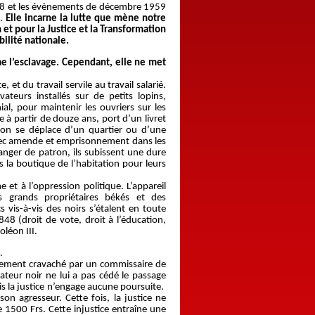
1848 et les évènements de décembre 1959
e.
Elle incarne la lutte que mène notre
 et pour la Justice et la Transformation
bilité nationale.
e l’esclavage. Cependant, elle ne met
 et du travail servile au travail salarié.
vateurs installés sur de petits lopins,
ial, pour maintenir les ouvriers sur les
e à partir de douze ans, port d’un livret
u’on se déplace d’un quartier ou d’une
avec amende et emprisonnement dans les
 changer de patron, ils subissent une dure
ns la boutique de l’habitation pour leurs
 et à l’oppression politique. L’appareil
es grands propriétaires békés et des
 vis-à-vis des noirs s’étalent en toute
48 (droit de vote, droit à l’éducation,
oléon III.
.
agement cravaché par un commissaire de
teur noir ne lui a pas cédé le passage
ais la justice n’engage aucune poursuite.
on agresseur. Cette fois, la justice ne
1500 Frs. Cette injustice entraîne une