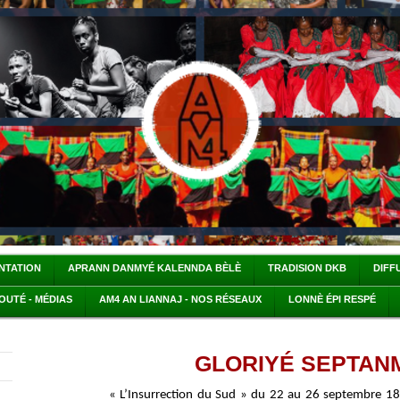
ENTATION
APRANN DANMYÉ KALENNDA BÈLÈ
TRADISION DKB
DIFF
OUTÉ - MÉDIAS
AM4 AN LIANNAJ - NOS RÉSEAUX
LONNÈ ÉPI RESPÉ
GLORIYÉ SEPTANM
« L’Insurrection du Sud » du 22 au 26 septembre 1870 (a