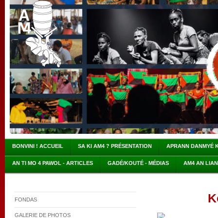
BONVINI ! ACCUEIL
SA KI AM4 ? PRÉSENTATION
APRANN DANMYÉ 
AN TI MO 4 PAWOL - ARTICLES
GADÉ/KOUTÉ - MÉDIAS
AM4 AN LIA
K
FONDAS
GALERIE DE PHOTOS